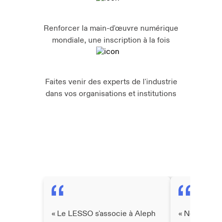
Renforcer la main-d'œuvre numérique
mondiale, une inscription à la fois
Faites venir des experts de l'industrie
dans vos organisations et institutions
Ce que disent nos alliés
« Le LESSO s'associe à Aleph
« Nous avon