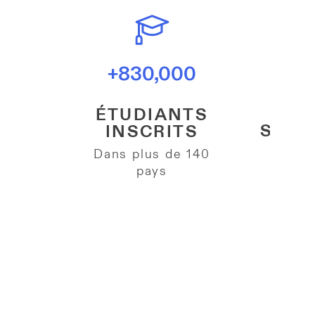
9
+830,000
TA
ÉTUDIANTS
SATI
INSCRITS
Dans plus de 140
ÉTU
pays