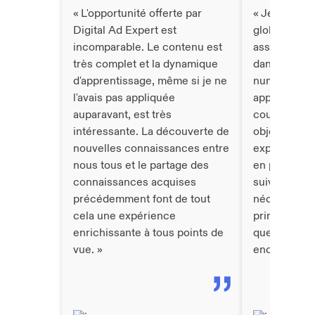
« L'opportunité offerte par
« Je me sens
Digital Ad Expert est
globalement
incomparable. Le contenu est
assumer n'im
très complet et la dynamique
dans le dom
d'apprentissage, même si je ne
numérique g
l'avais pas appliquée
approfondie
auparavant, est très
cours a vrai
intéressante. La découverte de
objectif de 
nouvelles connaissances entre
experts en 
nous tous et le partage des
en poussant 
connaissances acquises
suivre tous 
précédemment font de tout
nécessaires 
cela une expérience
principaux s
enrichissante à tous points de
que Facebook
vue. »
encore. »