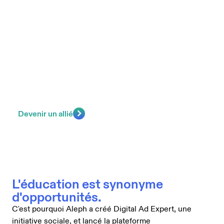
numériques mondiales.
En tant que leader de l'industrie, nous pensons qu'il est
de notre responsabilité d'éduquer les gens à devenir
des experts numériques afin que toutes les économies
soient équipées pour se développer.
Devenir un allié
L'éducation est synonyme
d'opportunités.
C'est pourquoi Aleph a créé Digital Ad Expert, une
initiative sociale, et lancé la plateforme