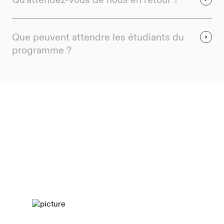
Qu'attendez-vous de nous en retour ?
Que peuvent attendre les étudiants du
programme ?
Rejoignez-nous dans notre
mission qui consiste à améliorer
les compétences de la main-
d'œuvre numérique mondiale afin
que davantage d'économies
puissent prospérer.
Disponible dans le monde entier, Digital Ad Expert est