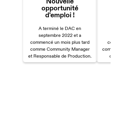
Nouvelle
Com
opportunité
trav
d'emploi !
fre
A terminé le DAC en
A termi
septembre 2022 et a
septemb
commencé un mois plus tard
commencé
comme Community Manager
comme Socia
et Responsable de Production.
chez Sam
Ce que disent nos étudiants