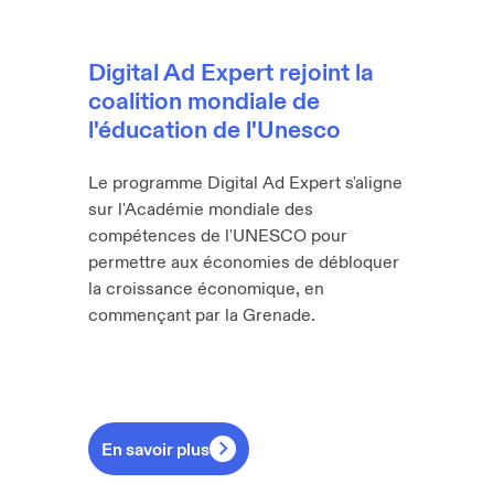
Digital Ad Expert rejoint la
Alep
coalition mondiale de
Cert
l'éducation de l'Unesco
Aleph 
next g
Le programme Digital Ad Expert s'aligne
throug
sur l'Académie mondiale des
countr
compétences de l'UNESCO pour
Emirat
permettre aux économies de débloquer
Algeri
la croissance économique, en
opport
commençant par la Grenade.
115+ c
En savoir plus
En sa