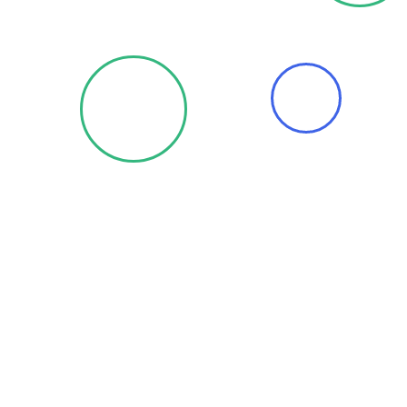
Notre programme donne aux
étudiants les outils nécessaires à
leur réussite.
Nous avons créé Digital Ad Expert pour proposer des
formations en marketing digital par le biais de bourses,
car nous pensons que chacun a droit à l'éducation
numérique. Ce programme est notre façon de rendre la
pareille et de nous assurer que les professionnels
d'aujourd'hui et de demain sont préparés à affronter
l'industrie numérique. Ensemble, nous pouvons
combler le déficit de compétences numériques dans le
monde.