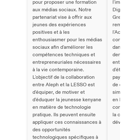
pour proposer une formation
l'impact pos
aux médias sociaux. Notre
Digital Ad Ce
partenariat vise à offrir aux
Grenade. Il 
jeunes des expériences
remarquable 
positives et à les
l'Académie 
enthousiasmer pour les médias
compétence
sociaux afin d'améliorer les
dans les Car
compétences techniques et
demande, e
entrepreneuriales nécessaires
enthousiaste
à la vie contemporaine.
d'étendre no
L'objectif de la collaboration
pays. Nous 
entre Aleph et la LESSO est
de créer de
d'équiper, de motiver et
similaires d
d'éduquer la jeunesse kenyane
en libérant 
en matière de technologie
compétence
pratique. Ils peuvent ensuite
la croissan
appliquer ces connaissances à
développeme
des opportunités
technologiques spécifiques à