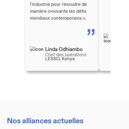
l'industrie pour résoudre de
manière innovante les défis
mondiaux contemporains ».
Borhen
Directeu
des poli
Linda Odhiambo
système
Chef des opérations
tout au 
LESSO, Kenya
UNESC
Nos alliances actuelles